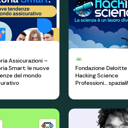
oria Assicurazioni –
oria Smart: le nuove
Fondazione Deloitte
enze del mondo
Hacking Science
curativo
Professioni… spaziali
TO su temi chiave,
Il PCTO che va oltre ogni
nze e professioni del
stereotipo di genere e
 assicurativo.
avvicina la Gen Z alle S