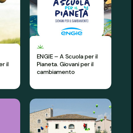
ENGIE – A Scuola per il
r il
Pianeta. Giovani per il
cambiamento
bile
Il progetto g-locale che
valorizza il territorio e
racconta l’energia da vicino.