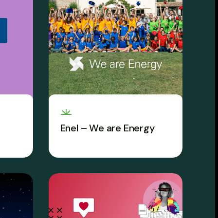
Enel – We are Energy
sui
La community per figlie e figli
ool.
di dipendenti Enel è un
campus estivo a tutta
scienza.