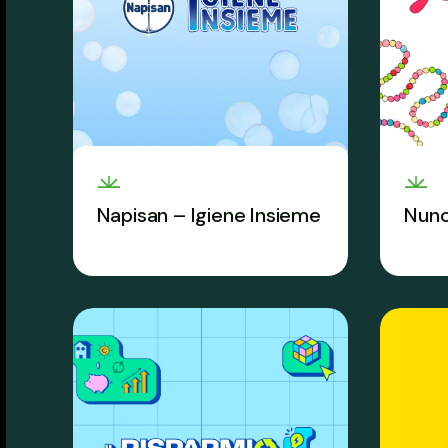
Napisan – Igiene Insieme
Nunc
L’igiene come base del
Tra es
benessere individuale e
la ch
collettivo si impara a scuola e
ti asp
si porta a casa.