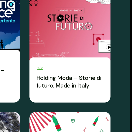
 –
Holding Moda – Storie di
!
futuro. Made in Italy
L’orientamento tailor made
che modella un nuovo
TEAM.
rapporto tra giovani e mondo
della moda.