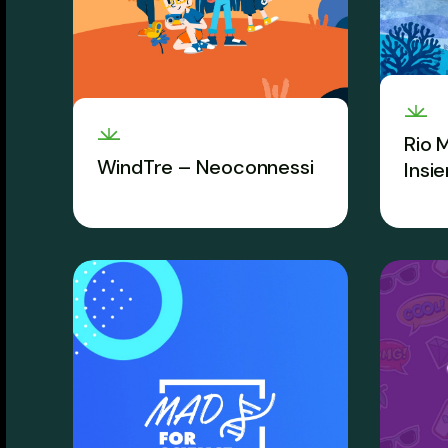
Rio 
WindTre – Neoconnessi
Insi
Conoscere la Rete è il primo
Prote
passo per usarla in modo
blu è
sicuro.
insie