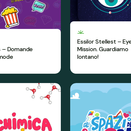
Essilor Stellest – Ey
s – Domande
Mission. Guardiamo
mode
lontano!
azione all’affettività e
Apprendere bene signifi
essualità è una priorità.
anche imparare a prende
mpre e per sempre.
cura della vista.