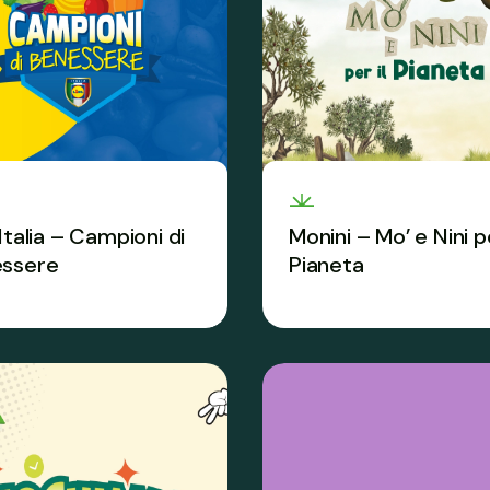
Italia – Campioni di
Monini – Mo’ e Nini pe
ssere
Pianeta
rcorso-gioco che porta in
Alla scoperta dell’incredi
stili di vita sani e attivi.
viaggio dell’olio EVO.