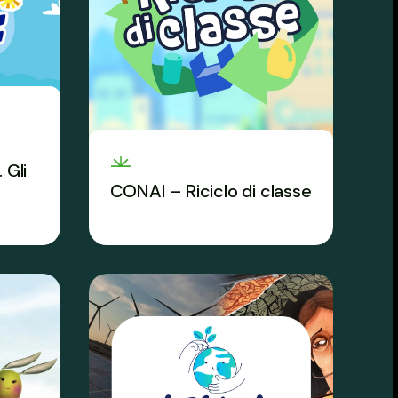
 Gli
CONAI – Riciclo di classe
Conoscere gli imballaggi e le
ne
regole del riciclo con la
didattica attiva e partecipata.
e