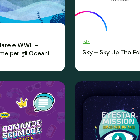
Mare e WWF –
Sky – Sky Up The Ed
eme per gli Oceani
La sfida di storytelling c
ggere il nostro Pianeta
crescere le digital skills 
 un’avventura da vivere
come PCTO.
me.