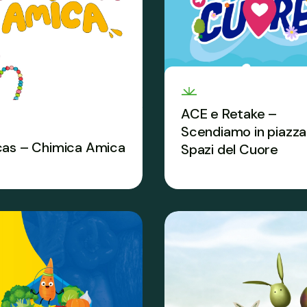
ACE e Retake –
Scendiamo in piazza.
as – Chimica Amica
Spazi del Cuore
perimenti e storytelling,
La sfida di riqualificazio
imica quotidiana che non
urbana che insegna a
etti.
rispettare e curare il ben
comune.