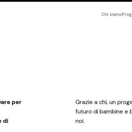
Chi siamo
Prog
vare per
Grazie a chi, un proge
futuro di bambine e 
 di
noi.