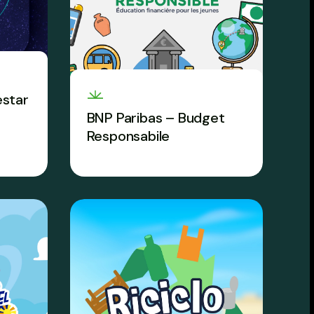
estar
BNP Paribas – Budget
Responsabile
ca
Il percorso che potenzia la
rsi
financial literacy arriva anche
nelle scuole italiane.