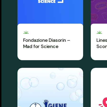
Fondazione Diasorin –
Line
Mad for Science
Sco
La challenge a tutta scienza
L’educ
che trova nuovi talenti e
alla s
premia l’eccellenza a scuola.
Da se