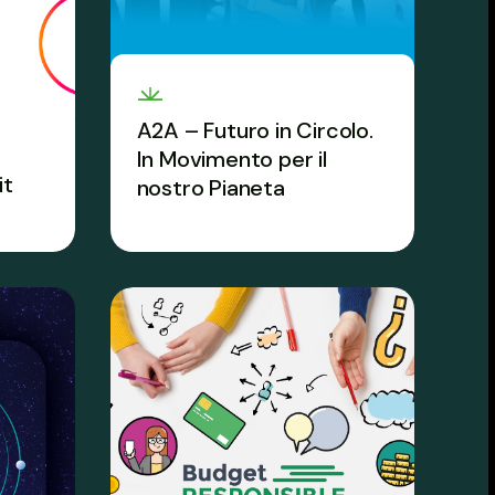
A2A – Futuro in Circolo.
In Movimento per il
it
nostro Pianeta
he fa
Spazio all’attivismo con il
e vale
Movimento che sfida Gen
Alpha e Z a cambiare stili di
vita.