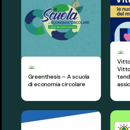
Vitt
Vitt
Greenthesis – A scuola
tend
di economia circolare
assi
La sostenibilità diventa
Il PC
occasione di cittadinanza
tende
attiva e orientamento.
mondo