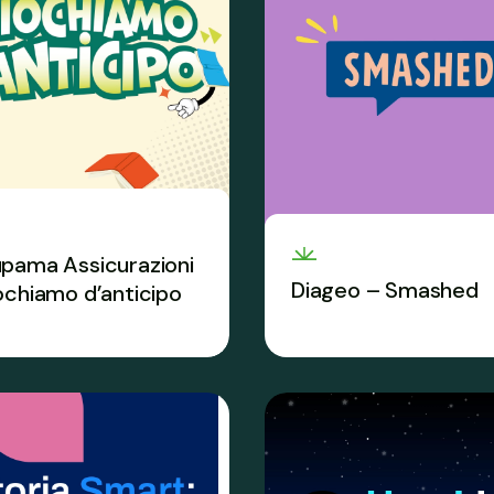
pama Assicurazioni
Diageo – Smashed
ochiamo d’anticipo
Il percorso esperienziale 
 a bivi, scelte e
rischi del consumo di alc
visti per imparare a
ere e gestire il rischio.