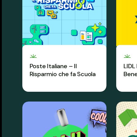
Poste Italiane – Il
LIDL 
Risparmio che fa Scuola
Bene
È sempre l’ora giusta per
Il pe
imparare il valore del
classe 
risparmio.