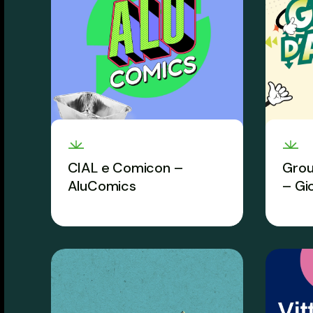
CIAL e Comicon –
Grou
AluComics
– Gi
La sfida narrativa che
Storie
trasforma la raccolta
impre
dell’alluminio in un super
preved
potere.